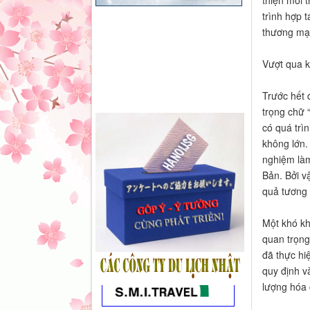
trình hợp 
thương mại
Vượt qua 
Trước hết 
trọng chữ 
có quá trìn
không lớn.
nghiệm làm
Bản. Bởi v
quả tương 
Một khó kh
quan trọng
đã thực hi
quy định v
lượng hóa 