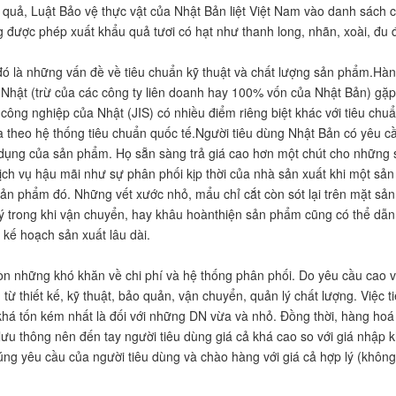
u quả, Luật Bảo vệ thực vật của Nhật Bản liệt Việt Nam vào danh sách 
được phép xuất khẩu quả tươi có hạt như thanh long, nhãn, xoài, đu
ó là những vấn đề về tiêu chuẩn kỹ thuật và chất lượng sản phẩm.Hàn
Nhật (trừ của các công ty liên doanh hay 100% vốn của Nhật Bản) gặp 
 công nghiệp của Nhật (JIS) có nhiều điểm riêng biệt khác với tiêu chuẩ
à theo hệ thống tiêu chuẩn quốc tế.Người tiêu dùng Nhật Bản có yêu cầ
 dụng của sản phẩm. Họ sẵn sàng trả giá cao hơn một chút cho những 
ch vụ hậu mãi như sự phân phối kịp thời của nhà sản xuất khi một sản 
ản phẩm đó. Những vết xước nhỏ, mẩu chỉ cắt còn sót lại trên mặt sản
ý trong khi vận chuyển, hay khâu hoànthiện sản phẩm cũng có thể dẫn 
kế hoạch sản xuất lâu dài.
òn những khó khăn về chi phí và hệ thống phân phối. Do yêu cầu cao về
từ thiết kế, kỹ thuật, bảo quản, vận chuyển, quản lý chất lượng. Việc t
há tốn kém nhất là đối với những DN vừa và nhỏ. Đồng thời, hàng hoá
lưu thông nên đến tay người tiêu dùng giá cả khá cao so với giá nhập 
ng yêu cầu của người tiêu dùng và chào hàng với giá cả hợp lý (không b