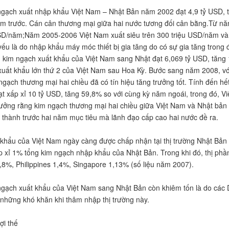
gạch xuất nhập khẩu Việt Nam – Nhật Bản năm 2002 đạt 4,9 tỷ USD, tớ
ăm trước. Cán cân thương mại giữa hai nước tương đối cân bằng.Từ n
SD/năm;Năm 2005-2006 Việt Nam xuất siêu trên 300 triệu USD/năm và
ếu là do nhập khẩu máy móc thiết bị gia tăng do có sự gia tăng trong 
kim ngạch xuất khẩu của Việt Nam sang Nhật đạt 6,069 tỷ USD, tăng 1
 xuất khẩu lớn thứ 2 của Việt Nam sau Hoa Kỳ. Bước sang năm 2008, v
ngạch thương mại hai chiều đã có tín hiệu tăng trưởng tốt. Tính đến h
ạt xấp xỉ 10 tỷ USD, tăng 59,8% so với cùng kỳ năm ngoái, trong đó, Vi
 tưởng rằng kim ngạch thương mại hai chiều giữa Việt Nam và Nhật bản
thành trước hai năm mục tiêu mà lãnh đạo cấp cao hai nước đề ra.
khẩu của Việt Nam ngày càng được chấp nhận tại thị trường Nhật Bản n
p xỉ 1% tổng kim ngạch nhập khẩu của Nhật Bản. Trong khi đó, thị ph
,8%, Philippines 1,4%, Singapore 1,13% (số liệu năm 2007).
ngạch xuất khẩu của Việt Nam sang Nhật Bản còn khiêm tốn là do các 
những khó khăn khi thâm nhập thị trường này.
ợi thế