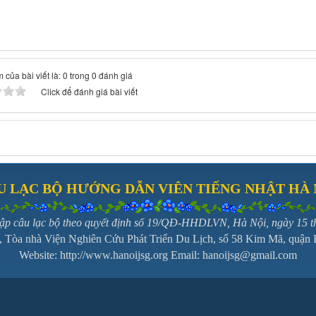
 của bài viết là: 0 trong 0 đánh giá
Click để đánh giá bài viết
U LẠC BỘ HƯỚNG DẪN VIÊN TIẾNG NHẬT HÀ 
lập câu lạc bộ theo quyết định số 19/QĐ-HHDLVN, Hà Nội, ngày 15 
7, Tòa nhà Viện Nghiên Cứu Phát Triển Du Lịch, số 58 Kim Mã, quận
Website:
http://www.hanoijsg.org
Email:
hanoijsg@gmail.com