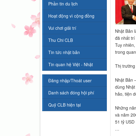
Phần tin du lịch
Hoạt động vì cộng đồng
Vui chơi giải trí
Nhật Bản l
đã nhất tr
Thu Chi CLB
Tuy nhiên,
trong quan
Tin tức nhật bản
Tin quan hệ Việt - Nhật
Thị trường
Nhật Bản – 
Đăng nhập/Thoát user
dùng Nhật 
Danh sách đóng hội phí
hảo, tiện 
Quỹ CLB hiện tại
Những năm
và năm 200
51 tỷ USD 
…