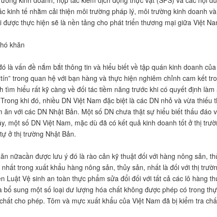
tác kinh tế nhằm cải thiện môi trường pháp lý, môi trường kinh doanh v
 được thực hiện sẽ là nền tảng cho phát triển thương mại giữa Việt N
khó khăn
đó là vấn đề nắm bắt thông tin và hiểu biết về tập quán kinh doanh củ
“tín” trong quan hệ với bạn hàng và thực hiện nghiêm chỉnh cam kết t
h tìm hiểu rất kỹ càng về đối tác tiềm năng trước khi có quyết định làm
 Trong khi đó, nhiều DN Việt Nam đặc biệt là các DN nhỏ và vừa thiếu t
 ăn với các DN Nhật Bản. Một số DN chưa thật sự hiểu biết thấu đáo 
ậy, một số DN Việt Nam, mặc dù đã có kết quả kinh doanh tốt ở thị trư
tự ở thị trường Nhật Bản.
ăn nữacần được lưu ý đó là rào cản kỹ thuật đối với hàng nông sản, th
 nhất trong xuất khẩu hàng nông sản, thủy sản, nhất là đối với thị trư
ện Luật Vệ sinh an toàn thực phẩm sửa đổi đối với tất cả các lô hàng 
à bổ sung một số loại dư lượng hóa chất không được phép có trong th
chất cho phép. Tôm và mực xuất khẩu của Việt Nam đã bị kiểm tra ch