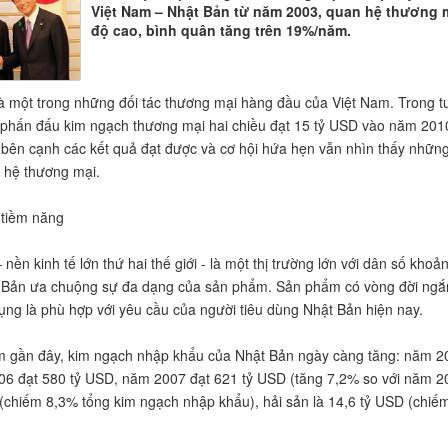
Việt Nam – Nhật Bản từ năm 2003, quan hệ thương mạ
độ cao, bình quân tăng trên 19%/năm.
à một trong những đối tác thương mại hàng đầu của Việt Nam. Trong t
í phấn đấu kim ngạch thương mại hai chiều đạt 15 tỷ USD vào năm 201
 bên cạnh các kết quả đạt được và cơ hội hứa hẹn vẫn nhìn thấy nhữn
 hệ thương mại.
 tiềm năng
nền kinh tế lớn thứ hai thế giới - là một thị trường lớn với dân số khoả
Bản ưa chuộng sự đa dạng của sản phẩm. Sản phẩm có vòng đời ngắn 
dụng là phù hợp với yêu cầu của người tiêu dùng Nhật Bản hiện nay.
 gần đây, kim ngạch nhập khẩu của Nhật Bản ngày càng tăng: năm 20
6 đạt 580 tỷ USD, năm 2007 đạt 621 tỷ USD (tăng 7,2% so với năm 200
(chiếm 8,3% tổng kim ngạch nhập khẩu), hải sản là 14,6 tỷ USD (chiế