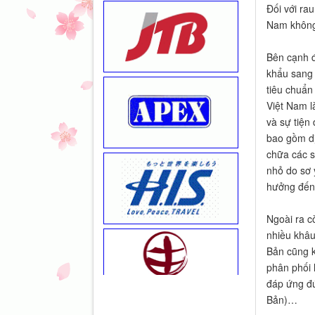
Đối với ra
Nam không 
Bên cạnh đ
khẩu sang 
tiêu chuẩn
Việt Nam l
và sự tiện
bao gồm dị
chữa các s
nhỏ do sơ 
hưởng đến 
Ngoài ra c
nhiều khâu 
Bản cũng k
phân phối 
đáp ứng đú
Bản)…