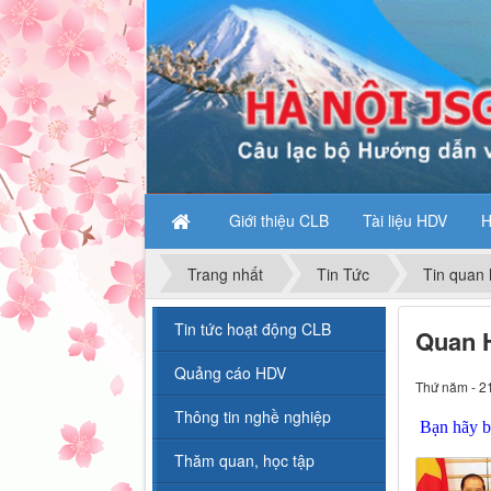
Giới thiệu CLB
Tài liệu HDV
H
Trang nhất
Tin Tức
Tin quan 
Tin tức hoạt động CLB
Quan H
Quảng cáo HDV
Thứ năm - 2
Thông tin nghề nghiệp
Bạn hãy bấ
Thăm quan, học tập