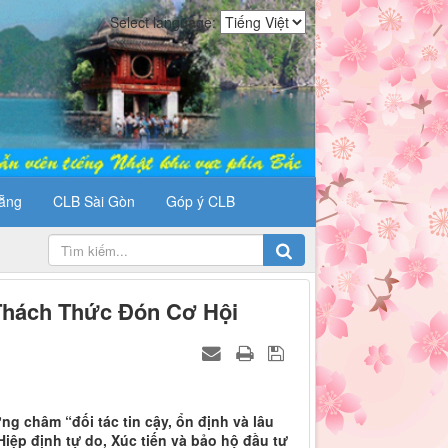
Select language:
ẵng
CLB Sài Gòn
Góp ý CLB
Thách Thức Đón Cơ Hội
g châm “đối tác tin cậy, ổn định và lâu
Hiệp định tự do, Xúc tiến và bảo hộ đầu tư