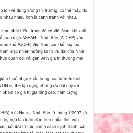
 lớn về dung lượng thị trường, có thể thấy, do
cho nhau nhiều hơn là cạnh tranh với nhau.
ém phát triển, trong đó có Việt Nam khi xuất
 tế toàn diện ASEAN – Nhật Bản (AJCEP) vào
khuôn khổ AJCEP, Việt Nam cam kết loại bỏ
t Nam mặc nhiên hưởng lợi từ ưu đãi của Nhật
uế quan đối với gần 94% giá trị thương mại
 giảm thuế nhập khẩu hàng hóa từ mức bình
c DN có thể tận dụng những ưu đãi này để
 phẩm có giá trị gia tăng cao, hàm lượng
 (EPA) Việt Nam – Nhật Bản từ tháng 1/2007 và
 hệ hợp tác toàn diện trên nhiều lĩnh vực
n, sở hữu trí tuệ, chính sách cạnh tranh, cải
ng hợp tác kinh tế khác. Một loạt các chương