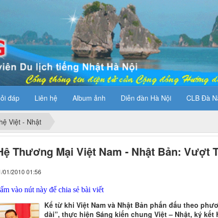
ỏi đáp
Liên hệ
Album ảnh
Diễn đàn Hà Nội
CLB Đà N
hệ Việt - Nhật
ệ Thương Mại Việt Nam - Nhật Bản: Vượt 
1/01/2010 01:56
m vào nút này để chia sẻ bài viết
Kể từ khi Việt Nam và Nhật Bản phấn đấu theo phươn
dài”, thực hiện Sáng kiến chung Việt – Nhật, ký kết 