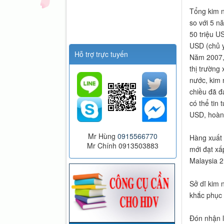
Tổng kim n
so với 5 n
50 triệu U
USD (chủ y
Hỗ trợ trực tuyến
Năm 2007, 
thị trường
nước, kim 
chiều đã đ
có thể tin
USD, hoàn 
Mr Hùng
0915566770
Hàng xuất 
Mr Chính 0913503883
mới đạt xấ
Malaysia 2
Sở dĩ kim 
khắc phục 
Đón nhận l