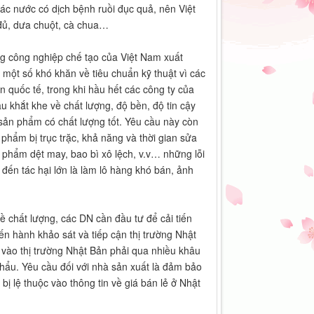
các nước có dịch bệnh ruồi đục quả, nên Việt
 đủ, dưa chuột, cà chua…
g công nghiệp chế tạo của Việt Nam xuất
một số khó khăn về tiêu chuẩn kỹ thuật vì các
n quốc tế, trong khi hầu hết các công ty của
u khắt khe về chất lượng, độ bền, độ tin cậy
sản phẩm có chất lượng tốt. Yêu cầu này còn
phẩm bị trục trặc, khả năng và thời gian sửa
 phẩm dệt may, bao bì xô lệch, v.v… những lỗi
đến tác hại lớn là làm lô hàng khó bán, ảnh
 chất lượng, các DN cần đầu tư để cải tiến
iến hành khảo sát và tiếp cận thị trường Nhật
 vào thị trường Nhật Bản phải qua nhiều khâu
khẩu. Yêu cầu đối với nhà sản xuất là đảm bảo
ị lệ thuộc vào thông tin về giá bán lẻ ở Nhật