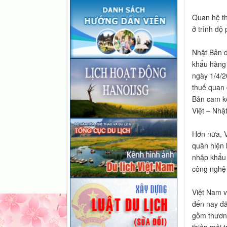
Quan hệ th
ở trình độ
Nhật Bản d
khẩu hàng 
ngày 1/4/2
thuế quan 
Bản cam kế
Việt – Nhậ
Hơn nữa, V
quân hiện 
nhập khẩu 
công nghệ 
Việt Nam v
đến nay đã
gồm thương
thiện môi 