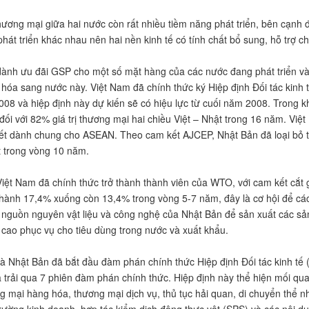
ương mại giữa hai nước còn rất nhiều tiềm năng phát triển, bên cạnh độ
 phát triển khác nhau nên hai nền kinh tế có tính chất bổ sung, hỗ trợ 
ành ưu đãi GSP cho một số mặt hàng của các nước đang phát triển và k
hóa sang nước này. Việt Nam đã chính thức ký Hiệp định Đối tác kinh
008 và hiệp định này dự kiến sẽ có hiệu lực từ cuối năm 2008. Trong 
đối với 82% giá trị thương mại hai chiều Việt – Nhật trong 16 năm. Việ
t dành chung cho ASEAN. Theo cam kết AJCEP, Nhật Bản đã loại bỏ th
t trong vòng 10 năm.
iệt Nam đã chính thức trở thành thành viên của WTO, với cam kết cắt
hành 17,4% xuống còn 13,4% trong vòng 5-7 năm, đây là cơ hội để cá
nguồn nguyên vật liệu và công nghệ của Nhật Bản để sản xuất các sản
cao phục vụ cho tiêu dùng trong nước và xuất khẩu.
à Nhật Bản đã bắt đầu đàm phán chính thức Hiệp định Đối tác kinh tế
 trải qua 7 phiên đàm phán chính thức. Hiệp định này thể hiện mối quan
 mại hàng hóa, thương mại dịch vụ, thủ tục hải quan, di chuyển thể nhâ
trường kinh doanh, hợp tác kiểm dịch động thực vật (SPS) và các nội du