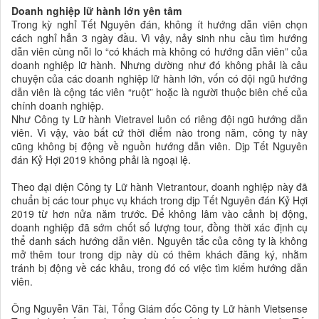
Doanh nghiệp lữ hành lớn yên tâm
Trong kỳ nghỉ Tết Nguyên đán, không ít hướng dẫn viên chọn
cách nghỉ hẳn 3 ngày đầu. Vì vậy, nảy sinh nhu cầu tìm hướng
dẫn viên cùng nỗi lo “có khách mà không có hướng dẫn viên” của
doanh nghiệp lữ hành. Nhưng dường như đó không phải là câu
chuyện của các doanh nghiệp lữ hành lớn, vốn có đội ngũ hướng
dẫn viên là cộng tác viên “ruột” hoặc là người thuộc biên chế của
chính doanh nghiệp.
Như Công ty Lữ hành Vietravel luôn có riêng đội ngũ hướng dẫn
viên. Vì vậy, vào bất cứ thời điểm nào trong năm, công ty này
cũng không bị động về nguồn hướng dẫn viên. Dịp Tết Nguyên
đán Kỷ Hợi 2019 không phải là ngoại lệ.
Theo đại diện Công ty Lữ hành Vietrantour, doanh nghiệp này đã
chuẩn bị các tour phục vụ khách trong dịp Tết Nguyên đán Kỷ Hợi
2019 từ hơn nửa năm trước. Để không lâm vào cảnh bị động,
doanh nghiệp đã sớm chốt số lượng tour, đồng thời xác định cụ
thể danh sách hướng dẫn viên. Nguyên tắc của công ty là không
mở thêm tour trong dịp này dù có thêm khách đăng ký, nhằm
tránh bị động về các khâu, trong đó có việc tìm kiếm hướng dẫn
viên.
Ông Nguyễn Văn Tài, Tổng Giám đốc Công ty Lữ hành Vietsense