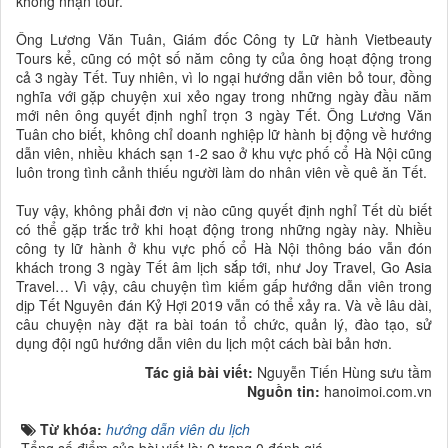
không nhận tour.
Ông Lương Văn Tuân, Giám đốc Công ty Lữ hành Vietbeauty
Tours kể, cũng có một số năm công ty của ông hoạt động trong
cả 3 ngày Tết. Tuy nhiên, vì lo ngại hướng dẫn viên bỏ tour, đồng
nghĩa với gặp chuyện xui xẻo ngay trong những ngày đầu năm
mới nên ông quyết định nghỉ trọn 3 ngày Tết. Ông Lương Văn
Tuân cho biết, không chỉ doanh nghiệp lữ hành bị động về hướng
dẫn viên, nhiều khách sạn 1-2 sao ở khu vực phố cổ Hà Nội cũng
luôn trong tình cảnh thiếu người làm do nhân viên về quê ăn Tết.
Tuy vậy, không phải đơn vị nào cũng quyết định nghỉ Tết dù biết
có thể gặp trắc trở khi hoạt động trong những ngày này. Nhiều
công ty lữ hành ở khu vực phố cổ Hà Nội thông báo vẫn đón
khách trong 3 ngày Tết âm lịch sắp tới, như Joy Travel, Go Asia
Travel… Vì vậy, câu chuyện tìm kiếm gấp hướng dẫn viên trong
dịp Tết Nguyên đán Kỷ Hợi 2019 vẫn có thể xảy ra. Và về lâu dài,
câu chuyện này đặt ra bài toán tổ chức, quản lý, đào tạo, sử
dụng đội ngũ hướng dẫn viên du lịch một cách bài bản hơn.
Tác giả bài viết:
Nguyễn Tiến Hùng sưu tầm
Nguồn tin:
hanoimoi.com.vn
Từ khóa:
hướng dẫn viên du lịch