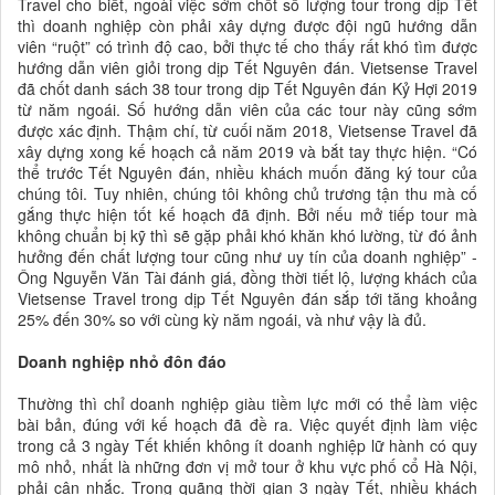
Travel cho biết, ngoài việc sớm chốt số lượng tour trong dịp Tết
thì doanh nghiệp còn phải xây dựng được đội ngũ hướng dẫn
viên “ruột” có trình độ cao, bởi thực tế cho thấy rất khó tìm được
hướng dẫn viên giỏi trong dịp Tết Nguyên đán. Vietsense Travel
đã chốt danh sách 38 tour trong dịp Tết Nguyên đán Kỷ Hợi 2019
từ năm ngoái. Số hướng dẫn viên của các tour này cũng sớm
được xác định. Thậm chí, từ cuối năm 2018, Vietsense Travel đã
xây dựng xong kế hoạch cả năm 2019 và bắt tay thực hiện. “Có
thể trước Tết Nguyên đán, nhiều khách muốn đăng ký tour của
chúng tôi. Tuy nhiên, chúng tôi không chủ trương tận thu mà cố
gắng thực hiện tốt kế hoạch đã định. Bởi nếu mở tiếp tour mà
không chuẩn bị kỹ thì sẽ gặp phải khó khăn khó lường, từ đó ảnh
hưởng đến chất lượng tour cũng như uy tín của doanh nghiệp” -
Ông Nguyễn Văn Tài đánh giá, đồng thời tiết lộ, lượng khách của
Vietsense Travel trong dịp Tết Nguyên đán sắp tới tăng khoảng
25% đến 30% so với cùng kỳ năm ngoái, và như vậy là đủ.
Doanh nghiệp nhỏ đôn đáo
Thường thì chỉ doanh nghiệp giàu tiềm lực mới có thể làm việc
bài bản, đúng với kế hoạch đã đề ra. Việc quyết định làm việc
trong cả 3 ngày Tết khiến không ít doanh nghiệp lữ hành có quy
mô nhỏ, nhất là những đơn vị mở tour ở khu vực phố cổ Hà Nội,
phải cân nhắc. Trong quãng thời gian 3 ngày Tết, nhiều khách