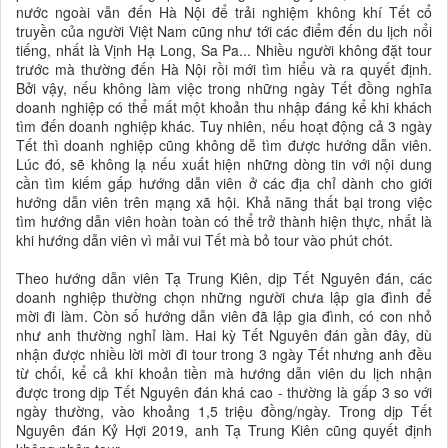
nước ngoài vẫn đến Hà Nội để trải nghiệm không khí Tết cổ
truyền của người Việt Nam cũng như tới các điểm đến du lịch nổi
tiếng, nhất là Vịnh Hạ Long, Sa Pa... Nhiều người không đặt tour
trước mà thường đến Hà Nội rồi mới tìm hiểu và ra quyết định.
Bởi vậy, nếu không làm việc trong những ngày Tết đồng nghĩa
doanh nghiệp có thể mất một khoản thu nhập đáng kể khi khách
tìm đến doanh nghiệp khác. Tuy nhiên, nếu hoạt động cả 3 ngày
Tết thì doanh nghiệp cũng không dễ tìm được hướng dẫn viên.
Lúc đó, sẽ không lạ nếu xuất hiện những dòng tin với nội dung
cần tìm kiếm gấp hướng dẫn viên ở các địa chỉ dành cho giới
hướng dẫn viên trên mạng xã hội. Khả năng thất bại trong việc
tìm hướng dẫn viên hoàn toàn có thể trở thành hiện thực, nhất là
khi hướng dẫn viên vì mải vui Tết mà bỏ tour vào phút chót.
Theo hướng dẫn viên Tạ Trung Kiên, dịp Tết Nguyên đán, các
doanh nghiệp thường chọn những người chưa lập gia đình để
mời đi làm. Còn số hướng dẫn viên đã lập gia đình, có con nhỏ
như anh thường nghỉ làm. Hai kỳ Tết Nguyên đán gần đây, dù
nhận được nhiều lời mời đi tour trong 3 ngày Tết nhưng anh đều
từ chối, kể cả khi khoản tiền mà hướng dẫn viên du lịch nhận
được trong dịp Tết Nguyên đán khá cao - thường là gấp 3 so với
ngày thường, vào khoảng 1,5 triệu đồng/ngày. Trong dịp Tết
Nguyên đán Kỷ Hợi 2019, anh Tạ Trung Kiên cũng quyết định